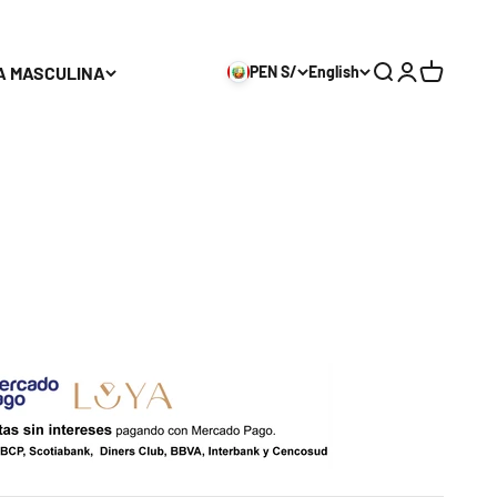
A MASCULINA
PEN S/
English
Search
Login
Cart