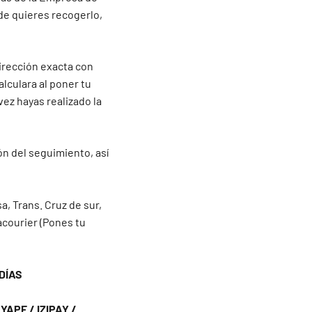
de quieres recogerlo,
irección exacta con
alculara al poner tu
vez hayas realizado la
ón del seguimiento, así
a, Trans. Cruz de sur,
acourier (Pones tu
DÍAS
APE / IZIPAY /