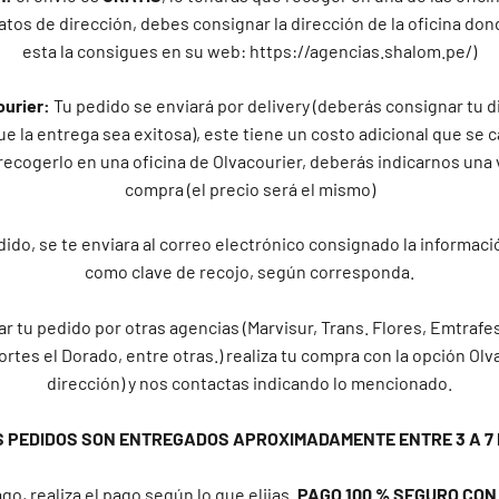
atos de dirección, debes consignar la dirección de la oficina don
esta la consigues en su web: https://agencias.shalom.pe/)
ourier:
Tu pedido se enviará por delivery (deberás consignar tu d
e la entrega sea exitosa), este tiene un costo adicional que se c
recogerlo en una oficina de Olvacourier, deberás indicarnos una 
compra (el precio será el mismo)
ido, se te enviara al correo electrónico consignado la informaci
como clave de recojo, según corresponda.
ar tu pedido por otras agencias (Marvisur, Trans. Flores, Emtrafes
ortes el Dorado, entre otras.) realiza tu compra con la opción Olv
dirección) y nos contactas indicando lo mencionado.
S PEDIDOS SON ENTREGADOS APROXIMADAMENTE ENTRE 3 A 7 
go, realiza el pago según lo que elijas.
PAGO 100 % SEGURO CON Y