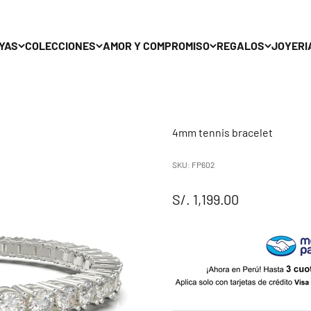
YAS
COLECCIONES
AMOR Y COMPROMISO
REGALOS
JOYERI
4mm tennis bracelet
SKU: FP602
Sale price
S/. 1,199.00