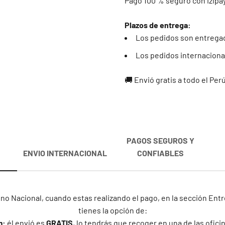
Pago 100 % seguro con Izipa
Plazos de entrega:
Los pedidos son entregad
Los pedidos internacional
🚚 Envió gratis a todo el Per
PAGOS SEGUROS Y
ENVIO INTERNACIONAL
CONFIABLES
no Nacional, cuando estas realizando el pago, en la sección En
tienes la opción de:
m:
él envió es
GRATIS
, lo tendrás que recoger en una de las ofic