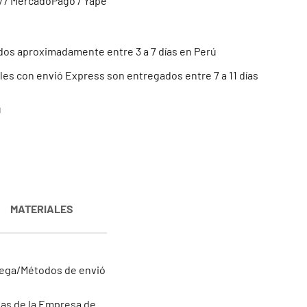
y / MercadoPago / Yape
os aproximadamente entre 3 a 7 días en Perú
es con envió Express son entregados entre 7 a 11 días
ú
MATERIALES
trega/Métodos de envió
inas de la Empresa de