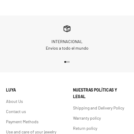
INTERNACIONAL
Envíos a todo el mundo
Go to item 1
Go to item 2
Go to item 3
LUYA
NUESTRAS POLÍTICAS Y
LEGAL
About Us
Shipping and Delivery Policy
Contact us
Warranty policy
Payment Methods
Return policy
Use and care of your jewelry