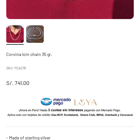
Corvina loin chain 35 gr.
SKU: FCA278
Sale price
S/. 741.00
- Made of sterling silver