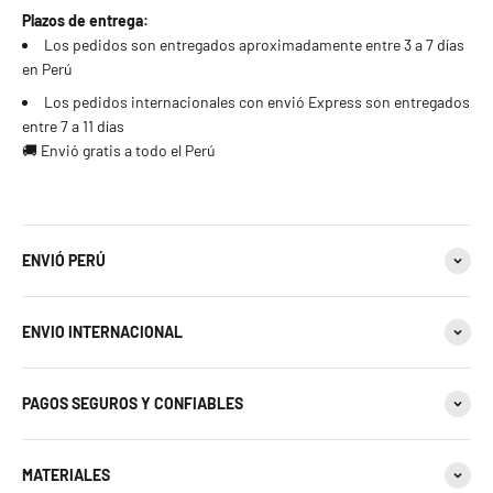
22 estándar - 10 americana
Plazos de entrega:
Los pedidos son entregados aproximadamente entre 3 a 7 días
23 estándar
en Perú
Los pedidos internacionales con envió Express son entregados
24 estándar
entre 7 a 11 días
🚚 Envió gratis a todo el Perú
25 estándar - 11 americana
26 estándar
ENVIÓ PERÚ
27 estándar - 12 americana
28 estándar
ENVIO INTERNACIONAL
29 estándar
PAGOS SEGUROS Y CONFIABLES
30 estándar - 13 americana
MATERIALES
31 estándar