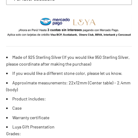
4 estándar
5 estándar
6 estándar
7 estándar - 4 americana
Made of 925 Sterling Silver (If you would like 950 Sterling Silver,
please coordinate after making the purchase)
8 estándar
If you would like a different stone color, please let us know.
Approximate measurements: 22x12mm (Center table) - 2.4mm
9 estándar - 5 americana
(body)
Product includes:
10 estándar
Case
11 estándar
Warranty certificate
Luya Gift Presentation
12 estándar - 6 americana
Grades: