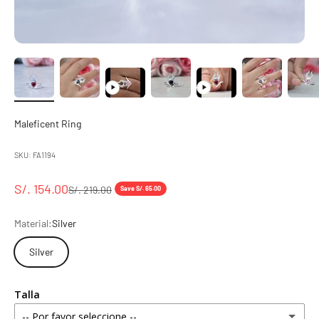
Maleficent Ring
SKU: FA1194
S/. 154.00
S/. 219.00
Save S/. 65.00
Material:
Silver
Silver
Talla
-- Por favor seleccione --