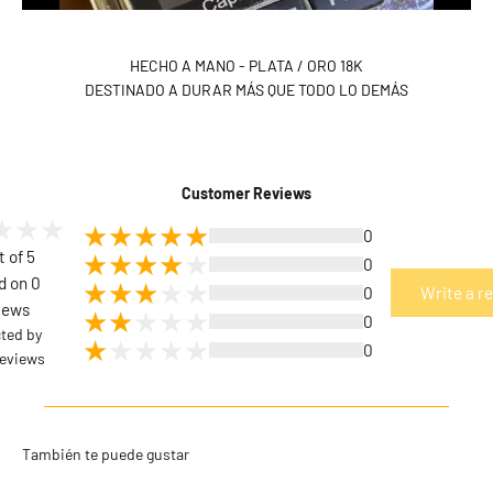
HECHO A MANO - PLATA / ORO 18K
DESTINADO A DURAR MÁS QUE TODO LO DEMÁS
Customer Reviews
0
t of 5
0
d on 0
0
Write a r
iews
0
cted by
0
eviews