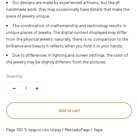
Our designs are made by experienced artisans, but like all
13 estándar
handmade work, they may occasionally have details that make the
piece of jewelry unique.
14 estándar - 7 americana
The combination of craftsmanship and technology results in
unique pieces of jewelry. The digital content displayed may differ
15 estándar
from the physical jewelry; naturally, there is no comparison to the
brilliance and beauty it reflects when you hold it in your hands.
16 estándar
Due to differences in lighting and screen settings, the color of
the jewelry may be slightly different from the pictures.
17 estándar - 8 americana
Quantity:
18 estándar
19 estándar
20 estándar - 9 americana
Add to cart
21 estándar
Pago 100 % seguro con Izipay / MercadoPago / Yape