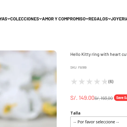
YAS
COLECCIONES
AMOR Y COMPROMISO
REGALOS
JOYERI
Hello Kitty ring with heart cu
SKU: FA189
(6)
S/. 149.00
S/. 193.00
Save S
Talla
-- Por favor seleccione --