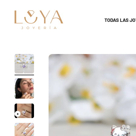
Skip to content
luya18k
TODAS LAS JO