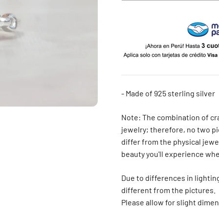
4 estándar
5 estándar
6 estándar
7 estándar - 4 americana
- Made of 925 sterling silver
8 estándar
Note: The combination of cr
jewelry; therefore, no two pi
9 estándar - 5 americana
differ from the physical jewe
10 estándar
beauty you'll experience when
11 estándar
Due to differences in lightin
different from the pictures.
12 estándar - 6 americana
Please allow for slight dim