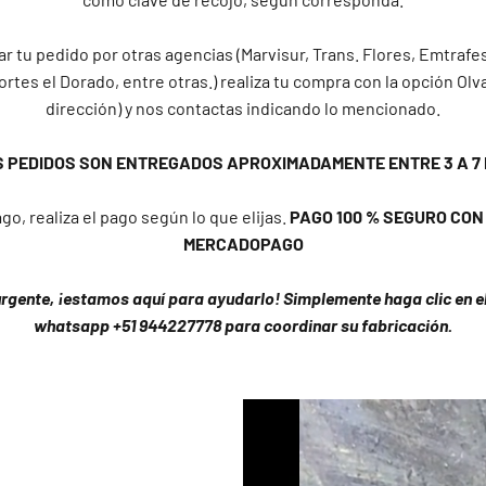
32 estándar
ar tu pedido por otras agencias (Marvisur, Trans. Flores, Emtrafes
33 estándar - 14 americana
ortes el Dorado, entre otras.) realiza tu compra con la opción Olv
dirección) y nos contactas indicando lo mencionado.
34 estándar
S PEDIDOS SON ENTREGADOS APROXIMADAMENTE ENTRE 3 A 7 
go, realiza el pago según lo que elijas.
PAGO 100 % SEGURO CON Y
MERCADOPAGO
urgente, ¡estamos aquí para ayudarlo! Simplemente haga clic en el 
whatsapp +51 944227778 para coordinar su fabricación.