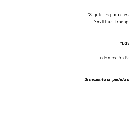
*Si quieres para envi
Movil Bus, Transp
*LO
En la sección Pa
Si necesita un pedido 