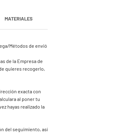
MATERIALES
trega/Métodos de envió
inas de la Empresa de
de quieres recogerlo,
irección exacta con
alculara al poner tu
vez hayas realizado la
ón del seguimiento, así