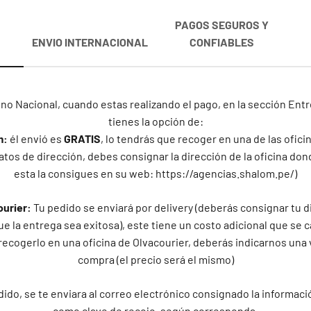
PAGOS SEGUROS Y
23 estándar
ENVIO INTERNACIONAL
CONFIABLES
24 estándar
25 estándar - 11 americana
no Nacional, cuando estas realizando el pago, en la sección En
tienes la opción de:
26 estándar
m:
él envió es
GRATIS
, lo tendrás que recoger en una de las ofic
atos de dirección, debes consignar la dirección de la oficina don
27 estándar - 12 americana
esta la consigues en su web: https://agencias.shalom.pe/)
28 estándar
ourier:
Tu pedido se enviará por delivery (deberás consignar tu d
e la entrega sea exitosa), este tiene un costo adicional que se c
29 estándar
recogerlo en una oficina de Olvacourier, deberás indicarnos una 
compra (el precio será el mismo)
30 estándar - 13 americana
ido, se te enviara al correo electrónico consignado la informaci
31 estándar
como clave de recojo, según corresponda.