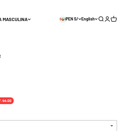
A MASCULINA
PEN S/
English
Search
Login
Cart
t
/. 44.00