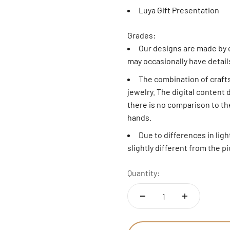
Luya Gift Presentation
Grades:
Our designs are made by e
may occasionally have detail
The combination of craft
jewelry. The digital content 
there is no comparison to the
hands.
Due to differences in ligh
slightly different from the p
Quantity: