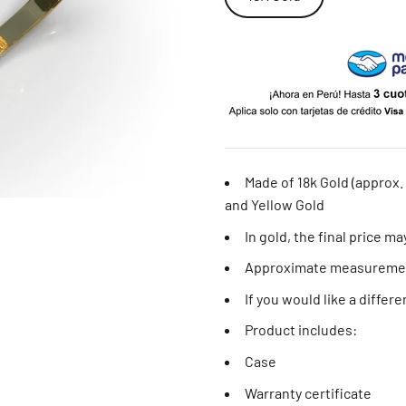
Made of 18k Gold (approx.
and Yellow Gold
In gold, the final price ma
Approximate measurement
If you would like a differ
Product includes:
Case
Warranty certificate