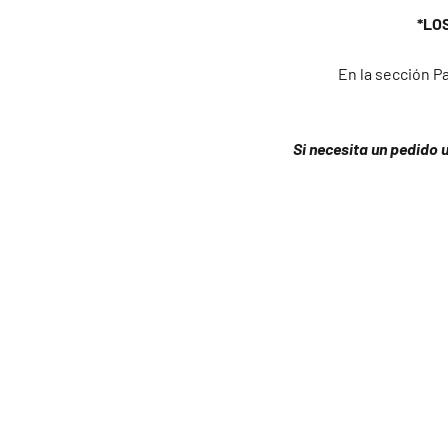
*LO
En la sección Pa
Si necesita un pedido 