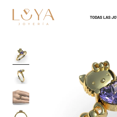
Skip to content
luya18k
TODAS LAS JO