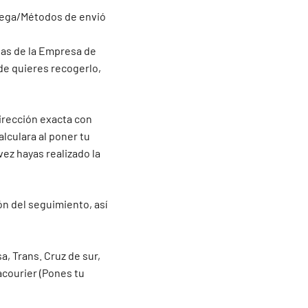
trega/Métodos de envió
inas de la Empresa de
de quieres recogerlo,
irección exacta con
alculara al poner tu
vez hayas realizado la
ón del seguimiento, así
a, Trans. Cruz de sur,
acourier (Pones tu