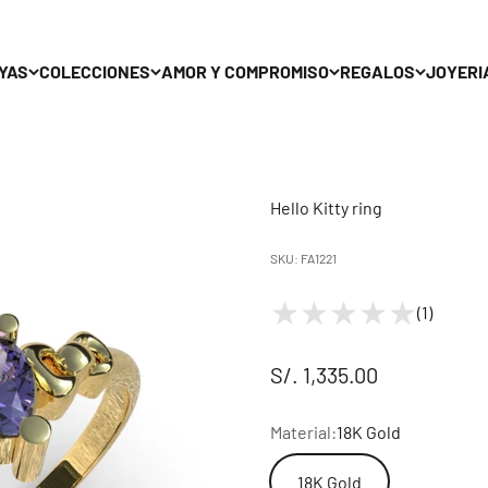
YAS
COLECCIONES
AMOR Y COMPROMISO
REGALOS
JOYERI
Hello Kitty ring
SKU: FA1221
(1)
Sale price
S/. 1,335.00
Material:
18K Gold
18K Gold