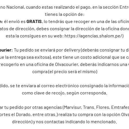
no Nacional, cuando estas realizando el pago, en la sección En
tienes la opción de:
m:
él envió es
GRATIS
, lo tendrás que recoger en una de las ofic
atos de dirección, debes consignar la dirección de la oficina don
esta la consigues en su web: https://agencias.shalom.pe/)
ourier:
Tu pedido se enviará por delivery (deberás consignar tu d
e la entrega sea exitosa), este tiene un costo adicional que se c
recogerlo en una oficina de Olvacourier, deberás indicarnos una 
compra (el precio será el mismo)
ido, se te enviara al correo electrónico consignado la informaci
como clave de recojo, según corresponda.
ar tu pedido por otras agencias (Marvisur, Trans. Flores, Emtrafes
ortes el Dorado, entre otras.) realiza tu compra con la opción Olv
dirección) y nos contactas indicando lo mencionado.