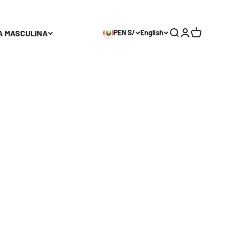
A MASCULINA
PEN S/
English
Search
Login
Cart