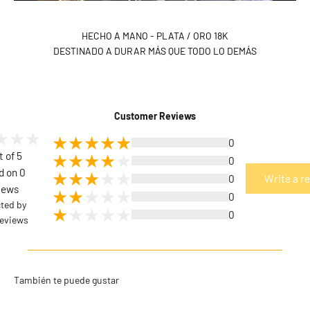
HECHO A MANO - PLATA / ORO 18K
DESTINADO A DURAR MÁS QUE TODO LO DEMÁS
Customer Reviews
0
t of 5
0
d on 0
0
Write a r
iews
0
cted by
0
eviews