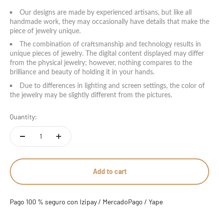
14 estándar - 7 americana
Our designs are made by experienced artisans, but like all
handmade work, they may occasionally have details that make the
piece of jewelry unique.
15 estándar
The combination of craftsmanship and technology results in
unique pieces of jewelry. The digital content displayed may differ
16 estándar
from the physical jewelry; however, nothing compares to the
brilliance and beauty of holding it in your hands.
17 estándar - 8 americana
Due to differences in lighting and screen settings, the color of
the jewelry may be slightly different from the pictures.
18 estándar
Quantity:
19 estándar
20 estándar - 9 americana
Add to cart
21 estándar
22 estándar - 10 americana
Pago 100 % seguro con Izipay / MercadoPago / Yape