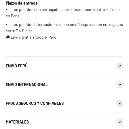
23 estándar
Plazos de entrega:
Los pedidos son entregados aproximadamente entre 3 a 7 días
en Perú
24 estándar
Los pedidos internacionales con envió Express son entregados
25 estándar - 11 americana
entre 7 a 11 días
🚚 Envió gratis a todo el Perú
26 estándar
27 estándar - 12 americana
ENVIÓ PERÚ
28 estándar
ENVIO INTERNACIONAL
29 estándar
30 estándar - 13 americana
PAGOS SEGUROS Y CONFIABLES
31 estándar
MATERIALES
32 estándar