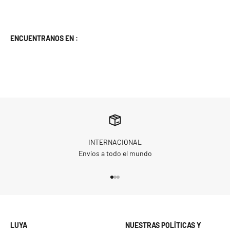
ENCUENTRANOS EN :
INTERNACIONAL
Envíos a todo el mundo
Go to item 1
Go to item 2
Go to item 3
LUYA
NUESTRAS POLÍTICAS Y