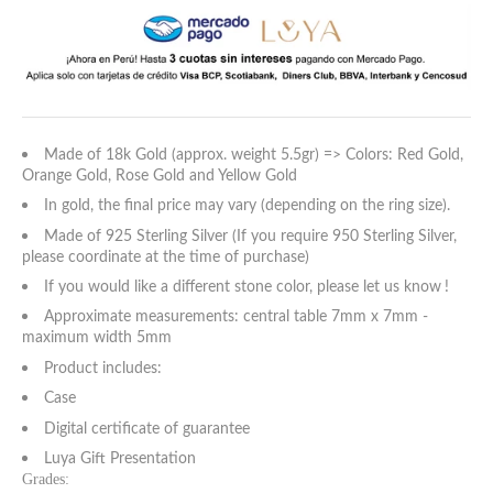
5 estándar
6 estándar
7 estándar - 4 americana
Made of 18k Gold (approx. weight 5.5gr) => Colors: Red Gold,
Orange Gold, Rose Gold and Yellow Gold
8 estándar
In gold, the final price may vary (depending on the ring size).
Made of 925 Sterling Silver (If you require 950 Sterling Silver,
9 estándar - 5 americana
please coordinate at the time of purchase)
If you would like a different stone color, please let us know
!
10 estándar
Approximate measurements: central table 7mm x 7mm -
maximum width 5mm
11 estándar
Product includes:
Case
12 estándar - 6 americana
Digital certificate of guarantee
Luya Gift Presentation
13 estándar
Grades: