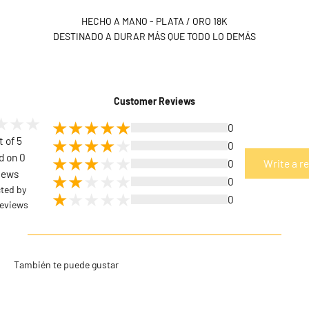
HECHO A MANO - PLATA / ORO 18K
DESTINADO A DURAR MÁS QUE TODO LO DEMÁS
Customer Reviews
0
t of 5
0
d on 0
0
Write a r
iews
0
cted by
0
eviews