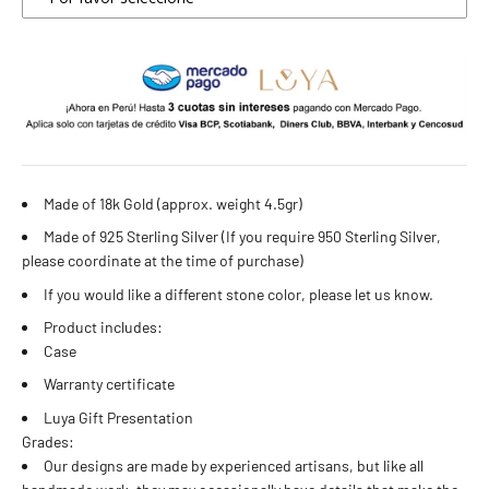
4 estándar
5 estándar
6 estándar
7 estándar - 4 americana
Made of 18k Gold (approx. weight 4.5gr)
Made of 925 Sterling Silver (If you require 950 Sterling Silver,
8 estándar
please coordinate at the time of purchase)
If you would like a different stone color, please let us know.
9 estándar - 5 americana
Product includes:
Case
10 estándar
Warranty certificate
11 estándar
Luya Gift Presentation
Grades:
12 estándar - 6 americana
Our designs are made by experienced artisans, but like all