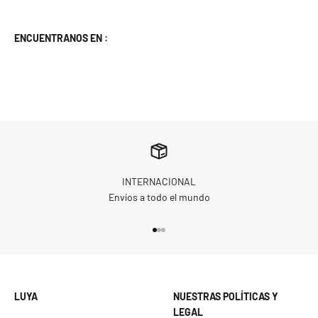
ENCUENTRANOS EN :
INTERNACIONAL
Envíos a todo el mundo
Go to item 1
Go to item 2
Go to item 3
LUYA
NUESTRAS POLÍTICAS Y
LEGAL