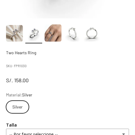
Two Hearts Ring
SKU: FPR1030
S/. 158.00
Material:
Silver
Silver
Talla
-- Por favor seleccione --