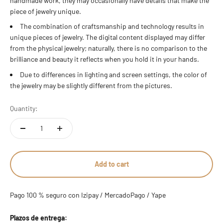
handmade work, they may occasionally have details that make the
piece of jewelry unique.
13 estándar
The combination of craftsmanship and technology results in
14 estándar - 7 americana
unique pieces of jewelry. The digital content displayed may differ
from the physical jewelry; naturally, there is no comparison to the
brilliance and beauty it reflects when you hold it in your hands.
15 estándar
Due to differences in lighting and screen settings, the color of
16 estándar
the jewelry may be slightly different from the pictures.
17 estándar - 8 americana
Quantity:
18 estándar
19 estándar
Add to cart
20 estándar - 9 americana
Pago 100 % seguro con Izipay / MercadoPago / Yape
21 estándar
Plazos de entrega: