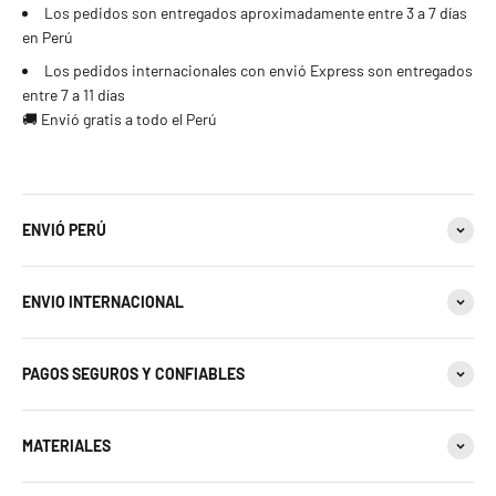
22 estándar - 10 americana
Los pedidos son entregados aproximadamente entre 3 a 7 días
en Perú
23 estándar
Los pedidos internacionales con envió Express son entregados
entre 7 a 11 días
24 estándar
🚚 Envió gratis a todo el Perú
25 estándar - 11 americana
26 estándar
ENVIÓ PERÚ
27 estándar - 12 americana
ENVIO INTERNACIONAL
28 estándar
PAGOS SEGUROS Y CONFIABLES
29 estándar
30 estándar - 13 americana
MATERIALES
31 estándar