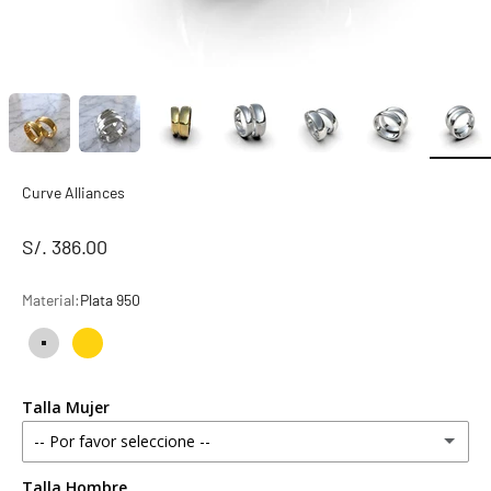
Curve Alliances
S/. 386.00
Material:
Plata 950
Plata 950
Bañado en Oro 18k
Talla Mujer
-- Por favor seleccione --
Talla Hombre
4 estándar