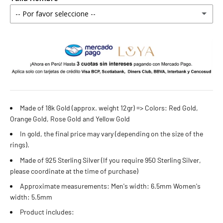
-- Por favor seleccione --
5 estándar
4 estándar
6 estándar
5 estándar
7 estándar - 4 americana
6 estándar
8 estándar
7 estándar - 4 americana
Made of 18k Gold (approx. weight 12gr) => Colors: Red Gold,
9 estándar - 5 americana
Orange Gold, Rose Gold and Yellow Gold
8 estándar
In gold, the final price may vary (depending on the size of the
10 estándar
rings).
9 estándar - 5 americana
Made of 925 Sterling Silver (If you require 950 Sterling Silver,
11 estándar
please coordinate at the time of purchase)
10 estándar
Approximate measurements: Men's width: 6.5mm Women's
12 estándar - 6 americana
width: 5.5mm
11 estándar
Product includes:
13 estándar