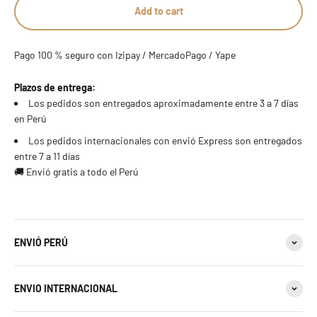
23 estándar
Add to cart
22 estándar - 10 americana
24 estándar
Pago 100 % seguro con Izipay / MercadoPago / Yape
23 estándar
25 estándar - 11 americana
Plazos de entrega:
24 estándar
Los pedidos son entregados aproximadamente entre 3 a 7 días
26 estándar
en Perú
25 estándar - 11 americana
Los pedidos internacionales con envió Express son entregados
27 estándar - 12 americana
entre 7 a 11 días
26 estándar
🚚 Envió gratis a todo el Perú
28 estándar
27 estándar - 12 americana
29 estándar
28 estándar
ENVIÓ PERÚ
30 estándar - 13 americana
29 estándar
31 estándar
ENVIO INTERNACIONAL
30 estándar - 13 americana
32 estándar