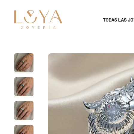
Skip to content
luya18k
TODAS LAS JO