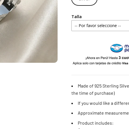
Talla
-- Por favor seleccione --
4 estándar
5 estándar
6 estándar
7 estándar - 4 americana
Made of 925 Sterling Silve
the time of purchase)
8 estándar
If you would like a differ
9 estándar - 5 americana
Approximate measurement
10 estándar
Product includes: