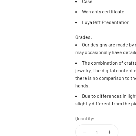
Case
11 estándar
Warranty certificate
12 estándar - 6 americana
Luya Gift Presentation
13 estándar
Grades:
Our designs are made by e
14 estándar - 7 americana
may occasionally have detail
The combination of craft
15 estándar
jewelry. The digital content 
there is no comparison to the
16 estándar
hands.
17 estándar - 8 americana
Due to differences in ligh
slightly different from the p
18 estándar
Quantity:
19 estándar