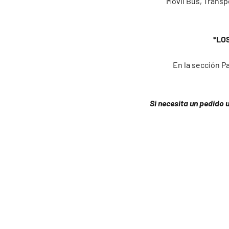
Movil Bus, Transp
*LO
En la sección Pa
Si necesita un pedido 