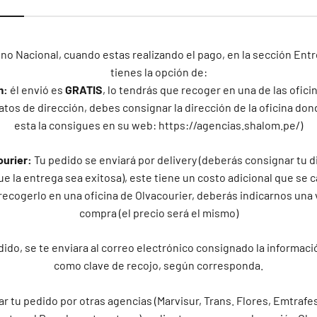
30 estándar - 13 americana
no Nacional, cuando estas realizando el pago, en la sección En
31 estándar
tienes la opción de:
m:
él envió es
GRATIS
, lo tendrás que recoger en una de las ofic
32 estándar
atos de dirección, debes consignar la dirección de la oficina don
esta la consigues en su web: https://agencias.shalom.pe/)
33 estándar - 14 americana
ourier:
Tu pedido se enviará por delivery (deberás consignar tu d
34 estándar
e la entrega sea exitosa), este tiene un costo adicional que se c
recogerlo en una oficina de Olvacourier, deberás indicarnos una 
compra (el precio será el mismo)
ido, se te enviara al correo electrónico consignado la informaci
como clave de recojo, según corresponda.
ar tu pedido por otras agencias (Marvisur, Trans. Flores, Emtrafes