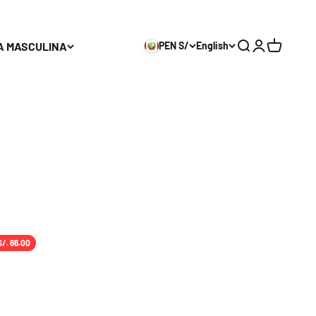
A MASCULINA
PEN S/
English
Search
Login
Cart
S/. 66.00