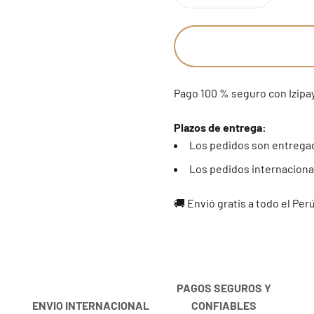
20 estándar - 9 americana
21 estándar
22 estándar - 10 americana
Pago 100 % seguro con Izipa
23 estándar
Plazos de entrega:
24 estándar
Los pedidos son entregad
Los pedidos internacional
25 estándar - 11 americana
🚚 Envió gratis a todo el Per
26 estándar
27 estándar - 12 americana
28 estándar
PAGOS SEGUROS Y
29 estándar
ENVIO INTERNACIONAL
CONFIABLES