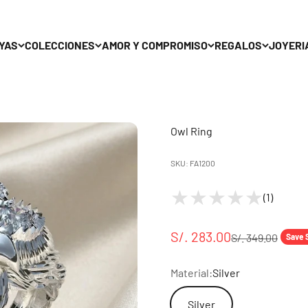
YAS
COLECCIONES
AMOR Y COMPROMISO
REGALOS
JOYERI
Owl Ring
SKU: FA1200
(1)
S/. 283.00
S/. 349.00
Save 
Material:
Silver
Silver