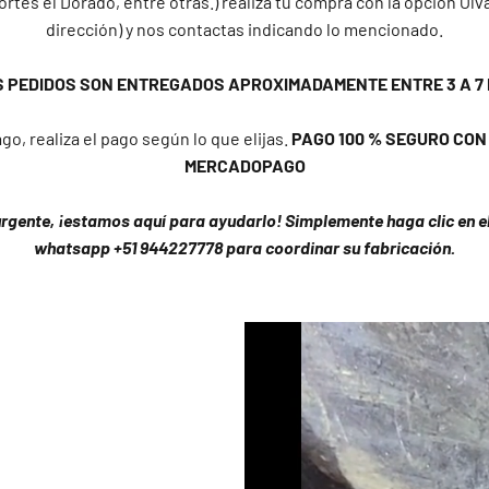
ortes el Dorado, entre otras.) realiza tu compra con la opción Olv
dirección) y nos contactas indicando lo mencionado.
S PEDIDOS SON ENTREGADOS APROXIMADAMENTE ENTRE 3 A 7 
go, realiza el pago según lo que elijas.
PAGO 100 % SEGURO CON Y
MERCADOPAGO
urgente, ¡estamos aquí para ayudarlo! Simplemente haga clic en el 
whatsapp +51 944227778 para coordinar su fabricación.