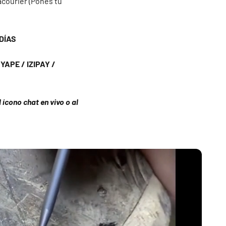
acourier (Pones tu
DÍAS
APE / IZIPAY /
ícono chat en vivo o al