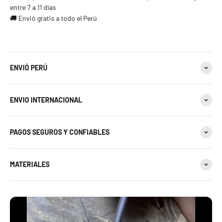
23 estándar
entre 7 a 11 días
🚚 Envió gratis a todo el Perú
24 estándar
25 estándar - 11 americana
ENVIÓ PERÚ
26 estándar
ENVIO INTERNACIONAL
27 estándar - 12 americana
28 estándar
PAGOS SEGUROS Y CONFIABLES
29 estándar
MATERIALES
30 estándar - 13 americana
31 estándar
32 estándar