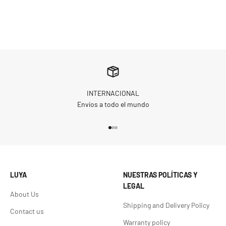
INTERNACIONAL
Envíos a todo el mundo
Go to item 1
Go to item 2
Go to item 3
LUYA
NUESTRAS POLÍTICAS Y
LEGAL
About Us
Shipping and Delivery Policy
Contact us
Warranty policy