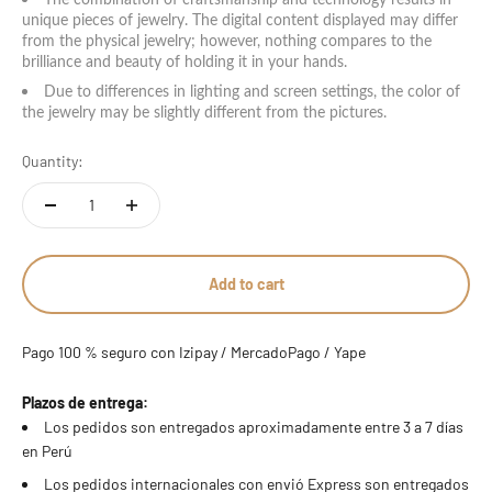
unique pieces of jewelry. The digital content displayed may differ
14 estándar - 7 americana
from the physical jewelry; however, nothing compares to the
brilliance and beauty of holding it in your hands.
15 estándar
Due to differences in lighting and screen settings, the color of
the jewelry may be slightly different from the pictures.
16 estándar
Quantity:
17 estándar - 8 americana
18 estándar
Add to cart
19 estándar
20 estándar - 9 americana
Pago 100 % seguro con Izipay / MercadoPago / Yape
21 estándar
Plazos de entrega:
Los pedidos son entregados aproximadamente entre 3 a 7 días
en Perú
22 estándar - 10 americana
Los pedidos internacionales con envió Express son entregados