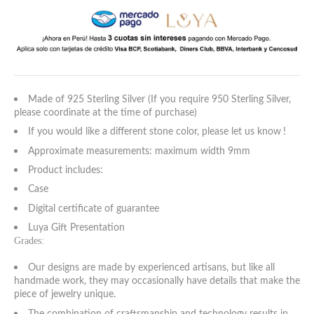
5 estándar
6 estándar
7 estándar - 4 americana
Made of 925 Sterling Silver (If you require 950 Sterling Silver,
please coordinate at the time of purchase)
8 estándar
If you would like a different stone color, please let us know
!
Approximate measurements: maximum width 9mm
9 estándar - 5 americana
Product includes:
Case
10 estándar
Digital certificate of guarantee
Luya Gift Presentation
11 estándar
Grades:
12 estándar - 6 americana
Our designs are made by experienced artisans, but like all
handmade work, they may occasionally have details that make the
piece of jewelry unique.
13 estándar
The combination of craftsmanship and technology results in