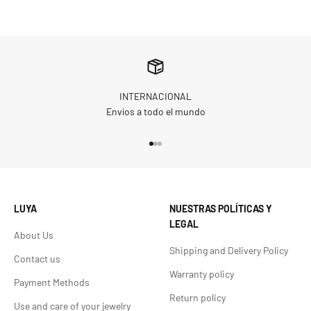
INTERNACIONAL
Envíos a todo el mundo
Go to item 1
Go to item 2
Go to item 3
LUYA
NUESTRAS POLÍTICAS Y
LEGAL
About Us
Shipping and Delivery Policy
Contact us
Warranty policy
Payment Methods
Return policy
Use and care of your jewelry