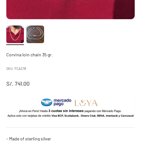
Corvina loin chain 35 gr.
SKU: FCA278
Sale price
S/. 741.00
- Made of sterling silver