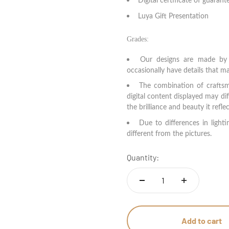
Digital certificate of guarant
Luya Gift Presentation
Grades:
Our designs are made by 
occasionally have details that m
The combination of craftsm
digital content displayed may dif
the brilliance and beauty it refl
Due to differences in lighti
different from the pictures.
Quantity:
Add to cart