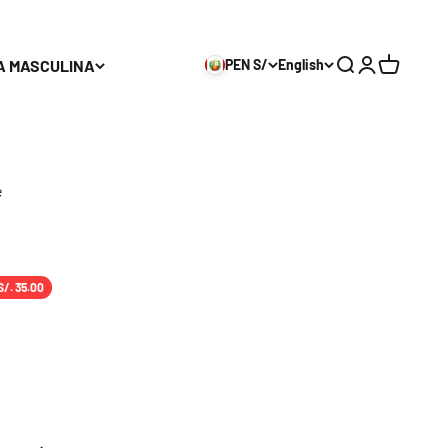
A MASCULINA
PEN S/
English
Search
Login
Cart
e
S/. 35.00