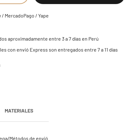
y / MercadoPago / Yape
os aproximadamente entre 3 a 7 días en Perú
es con envió Express son entregados entre 7 a 11 días
ú
MATERIALES
trega/Métodos de envió