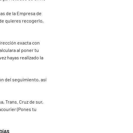
inas de la Empresa de
de quieres recogerlo,
irección exacta con
alculara al poner tu
vez hayas realizado la
ón del seguimiento, así
a, Trans. Cruz de sur,
acourier (Pones tu
DÍAS