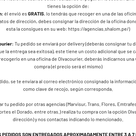
tienes la opción de:
m:
él envió es
GRATIS
, lo tendrás que recoger en una de las ofic
atos de dirección, debes consignar la dirección de la oficina don
esta la consigues en su web: https://agencias.shalom.pe/)
ourier:
Tu pedido se enviará por delivery (deberás consignar tu d
e la entrega sea exitosa), este tiene un costo adicional que se c
recogerlo en una oficina de Olvacourier, deberás indicarnos una 
compra (el precio será el mismo)
ido, se te enviara al correo electrónico consignado la informaci
como clave de recojo, según corresponda.
ar tu pedido por otras agencias (Marvisur, Trans. Flores, Emtrafes
ortes el Dorado, entre otras.) realiza tu compra con la opción Olv
dirección) y nos contactas indicando lo mencionado.
S PEDIDOS SON ENTREGADOS APROXIMADAMENTE ENTRE 3 A 7 