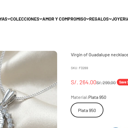
YAS
COLECCIONES
AMOR Y COMPROMISO
REGALOS
JOYERI
Virgin of Guadalupe necklac
SKU: FD269
Sale price
S/. 264.00
Regular price
S/. 299.00
Save 
Material:
Plata 950
Plata 950