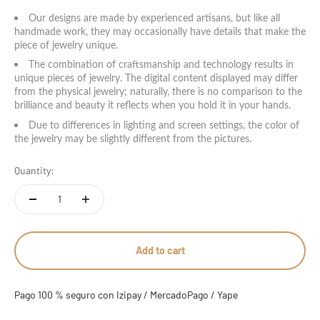
14 estándar - 7 americana
Our designs are made by experienced artisans, but like all
handmade work, they may occasionally have details that make the
piece of jewelry unique.
15 estándar
The combination of craftsmanship and technology results in
unique pieces of jewelry. The digital content displayed may differ
16 estándar
from the physical jewelry; naturally, there is no comparison to the
brilliance and beauty it reflects when you hold it in your hands.
17 estándar - 8 americana
Due to differences in lighting and screen settings, the color of
the jewelry may be slightly different from the pictures.
18 estándar
Quantity:
19 estándar
20 estándar - 9 americana
Add to cart
21 estándar
22 estándar - 10 americana
Pago 100 % seguro con Izipay / MercadoPago / Yape