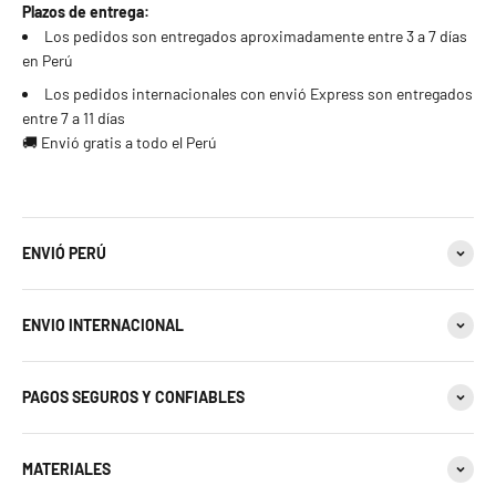
23 estándar
Plazos de entrega:
Los pedidos son entregados aproximadamente entre 3 a 7 días
en Perú
24 estándar
Los pedidos internacionales con envió Express son entregados
25 estándar - 11 americana
entre 7 a 11 días
🚚 Envió gratis a todo el Perú
26 estándar
27 estándar - 12 americana
ENVIÓ PERÚ
28 estándar
ENVIO INTERNACIONAL
29 estándar
30 estándar - 13 americana
PAGOS SEGUROS Y CONFIABLES
31 estándar
MATERIALES
32 estándar