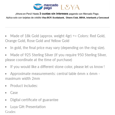
5 estándar
6 estándar
7 estándar - 4 americana
Made of 18k Gold (approx. weight 4gr) => Colors: Red Gold,
Orange Gold, Rose Gold and Yellow Gold
8 estándar
In gold, the final price may vary (depending on the ring size).
Made of 925 Sterling Silver (If you require 950 Sterling Silver,
9 estándar - 5 americana
please coordinate at the time of purchase)
If you would like a different stone color, please let us know
!
10 estándar
Approximate measurements: central table 6mm x 6mm -
maximum width 2mm
11 estándar
Product includes:
Case
12 estándar - 6 americana
Digital certificate of guarantee
Luya Gift Presentation
13 estándar
Grades: