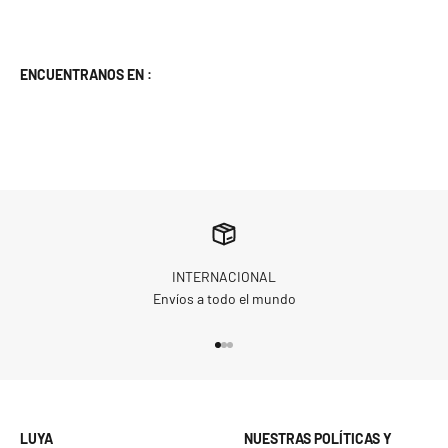
ENCUENTRANOS EN :
INTERNACIONAL
Envíos a todo el mundo
Go to item 1
Go to item 2
Go to item 3
LUYA
NUESTRAS POLÍTICAS Y