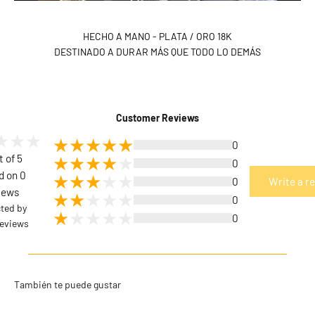
HECHO A MANO - PLATA / ORO 18K
DESTINADO A DURAR MÁS QUE TODO LO DEMÁS
Customer Reviews
0
t of 5
0
d on 0
0
Write a r
iews
0
cted by
0
eviews