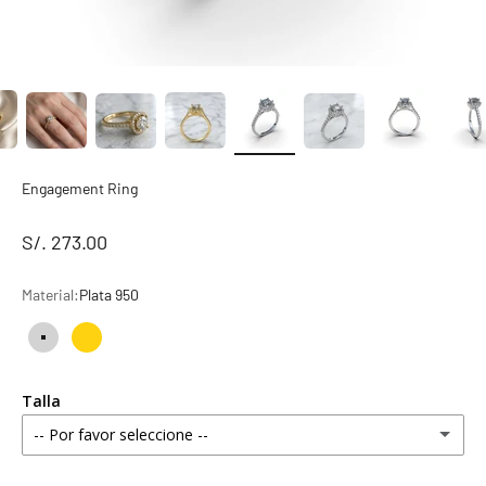
Engagement Ring
S/. 273.00
Material:
Plata 950
Plata 950
Bañado en Oro 18k
Talla
-- Por favor seleccione --
4 estándar