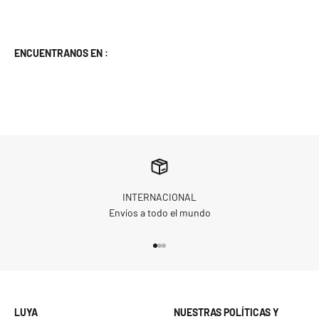
ENCUENTRANOS EN :
INTERNACIONAL
Envíos a todo el mundo
Go to item 1
Go to item 2
Go to item 3
LUYA
NUESTRAS POLÍTICAS Y