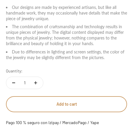
14 estándar - 7 americana
Our designs are made by experienced artisans, but like all
handmade work, they may occasionally have details that make the
piece of jewelry unique.
15 estándar
The combination of craftsmanship and technology results in
unique pieces of jewelry. The digital content displayed may differ
16 estándar
from the physical jewelry; however, nothing compares to the
brilliance and beauty of holding it in your hands.
17 estándar - 8 americana
Due to differences in lighting and screen settings, the color of
the jewelry may be slightly different from the pictures.
18 estándar
Quantity:
19 estándar
20 estándar - 9 americana
Add to cart
21 estándar
22 estándar - 10 americana
Pago 100 % seguro con Izipay / MercadoPago / Yape