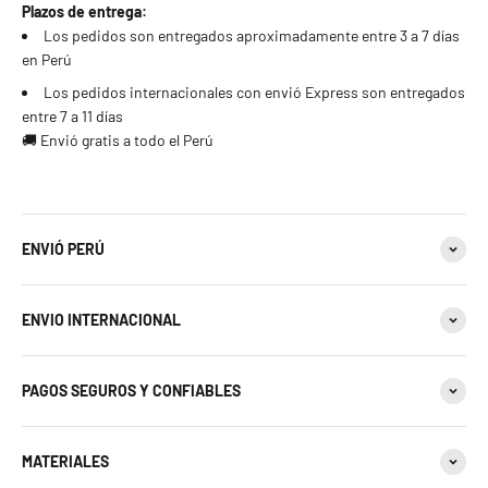
23 estándar
Plazos de entrega:
Los pedidos son entregados aproximadamente entre 3 a 7 días
en Perú
24 estándar
Los pedidos internacionales con envió Express son entregados
25 estándar - 11 americana
entre 7 a 11 días
🚚 Envió gratis a todo el Perú
26 estándar
27 estándar - 12 americana
ENVIÓ PERÚ
28 estándar
ENVIO INTERNACIONAL
29 estándar
30 estándar - 13 americana
PAGOS SEGUROS Y CONFIABLES
31 estándar
MATERIALES
32 estándar