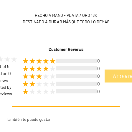
HECHO A MANO - PLATA / ORO 18K
DESTINADO A DURAR MÁS QUE TODO LO DEMÁS
Customer Reviews
0
t of 5
0
d on 0
0
Write a r
iews
0
cted by
0
eviews