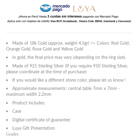
5 estándar
6 estándar
7 estándar - 4 americana
Made of 18k Gold (approx. weight 4.5gr) => Colors: Red Gold,
Orange Gold, Rose Gold and Yellow Gold
8 estándar
In gold, the final price may vary (depending on the ring size).
Made of 925 Sterling Silver (If you require 950 Sterling Silver,
9 estándar - 5 americana
please coordinate at the time of purchase)
If you would like a different stone color, please let us know
!
10 estándar
Approximate measurements: central table 7mm x 7mm -
maximum width 2.2mm
11 estándar
Product includes:
Case
12 estándar - 6 americana
Digital certificate of guarantee
Luya Gift Presentation
13 estándar
Grades: