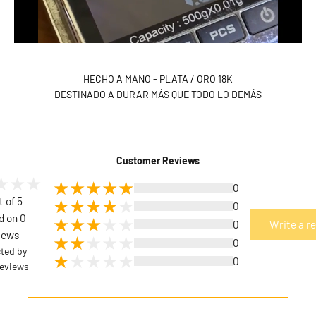
HECHO A MANO - PLATA / ORO 18K
DESTINADO A DURAR MÁS QUE TODO LO DEMÁS
Customer Reviews
0
t of 5
0
d on 0
0
Write a r
iews
0
cted by
0
eviews