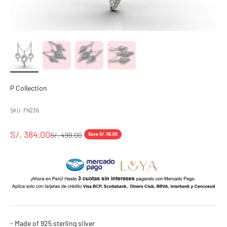
P Collection
SKU: FN239
Sale price
S/. 384.00
Regular price
S/. 499.00
Save S/. 115.00
- Made of 925 sterling silver