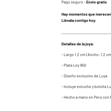
Pago seguro -
Envío gratis
Hay momentos que merecen un
Llévala contigo hoy.
_________________________
Detalles de la joya:
- Largo 1.2 cm | Ancho: 1.2 c
- Plata Ley 950
- Diseño exclusivo de Luya
- Incluye estuche y bolsita L
- Hecho a mano en Perú con P