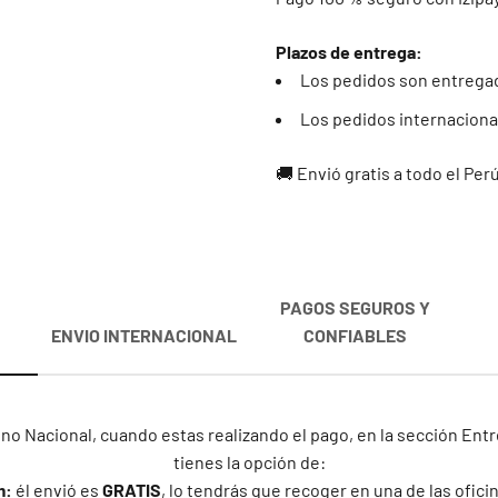
Plazos de entrega:
Los pedidos son entregad
Los pedidos internacional
🚚 Envió gratis a todo el Per
PAGOS SEGUROS Y
ENVIO INTERNACIONAL
CONFIABLES
no Nacional, cuando estas realizando el pago, en la sección En
tienes la opción de:
m:
él envió es
GRATIS
, lo tendrás que recoger en una de las ofic