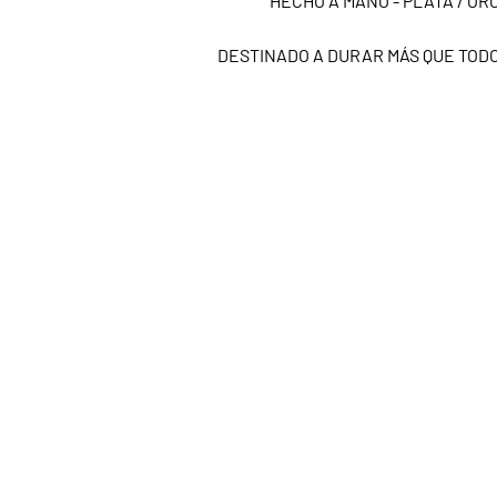
HECHO A MANO - PLATA / ORO
DESTINADO A DURAR MÁS QUE TOD