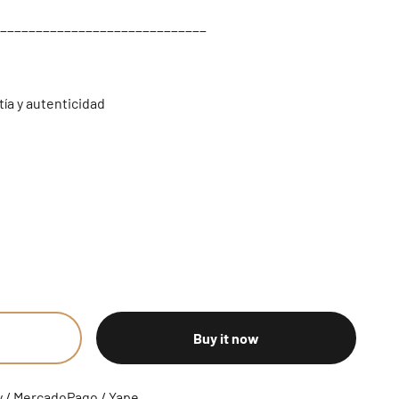
_____________________________
tía y autenticidad
Buy it now
y / MercadoPago / Yape