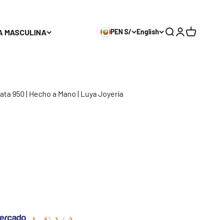
A MASCULINA
PEN S/
English
Search
Login
Cart
ata 950 | Hecho a Mano | Luya Joyería