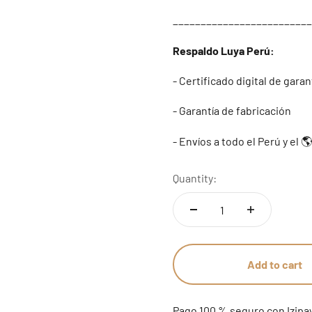
_________________________
Respaldo Luya Perú:
- Certificado digital de garan
- Garantía de fabricación
- Envíos a todo el Perú y el
🌎
Quantity:
Add to cart
Pago 100 % seguro con Izipa