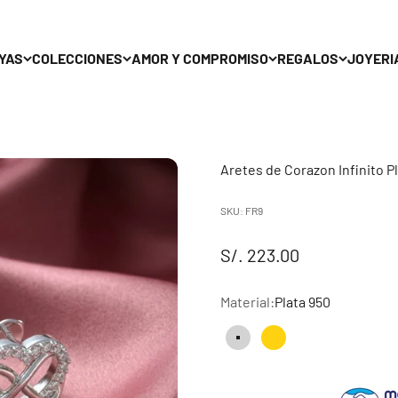
YAS
COLECCIONES
AMOR Y COMPROMISO
REGALOS
JOYERI
Aretes de Corazon Infinito Pl
SKU: FR9
Sale price
S/. 223.00
Material:
Plata 950
Plata 950
Bañado en Oro 18k