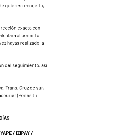
de quieres recogerlo,
irección exacta con
alculara al poner tu
vez hayas realizado la
ón del seguimiento, así
a, Trans. Cruz de sur,
acourier (Pones tu
DÍAS
APE / IZIPAY /