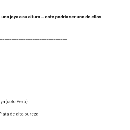
a joya a su altura — este podría ser uno de ellos.
_____________________________
m
uya (solo Perú)
lata de alta pureza