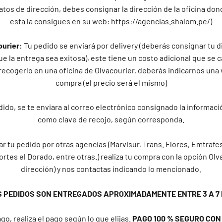
atos de dirección, debes consignar la dirección de la oficina don
esta la consigues en su web: https://agencias.shalom.pe/)
ourier:
Tu pedido se enviará por delivery (deberás consignar tu d
e la entrega sea exitosa), este tiene un costo adicional que se c
recogerlo en una oficina de Olvacourier, deberás indicarnos una 
compra (el precio será el mismo)
ido, se te enviara al correo electrónico consignado la informaci
como clave de recojo, según corresponda.
ar tu pedido por otras agencias (Marvisur, Trans. Flores, Emtrafes
ortes el Dorado, entre otras.) realiza tu compra con la opción Olv
dirección) y nos contactas indicando lo mencionado.
S PEDIDOS SON ENTREGADOS APROXIMADAMENTE ENTRE 3 A 7 
go, realiza el pago según lo que elijas.
PAGO 100 % SEGURO CON Y