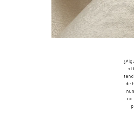
¿Alg
a t
tend
de 
nun
no 
p