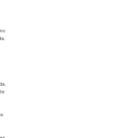
n
 no
da,
da.
nte
ta
m
nes