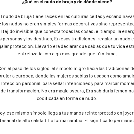
¿Qué es el nudo de bruja y de dónde viene?
l nudo de bruja tiene raíces en las culturas celtas y escandinava
 los nudos no eran simples formas decorativas sino representa
l tejido invisible que conecta todas las cosas: el tiempo, la energ
s personas y los destinos. En esas tradiciones, regalar un nudo 
galar protección. Llevarlo era declarar que sabías que tu vida est
entrelazada con algo más grande que tú misma.
Con el paso de los siglos, el símbolo migró hacia las tradiciones d
 brujería europea, donde las mujeres sabias lo usaban como amul
protección personal, para sellar intenciones y para marcar mome
de transformación. No era magia oscura. Era sabiduría femenina
codificada en forma de nudo.
oy, ese mismo símbolo llega a tus manos reinterpretado en joyer
tesanal de alta calidad. La forma cambia. El significado permane