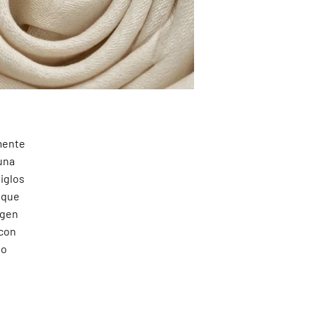
mente
una
iglos
 que
igen
 con
lo