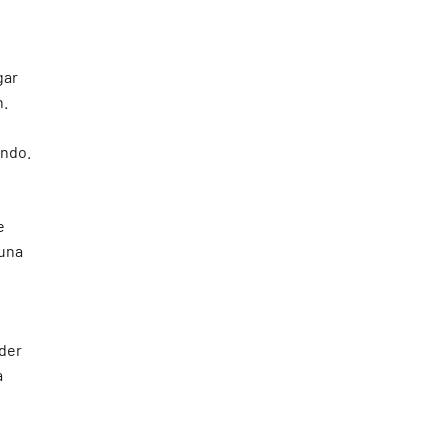
gar
n.
undo.
e
 una
der
a