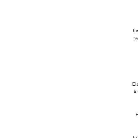
lo
te
El
Aq
E
lo