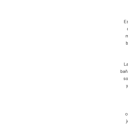
Es
m
b
La
bañ
so
c
j