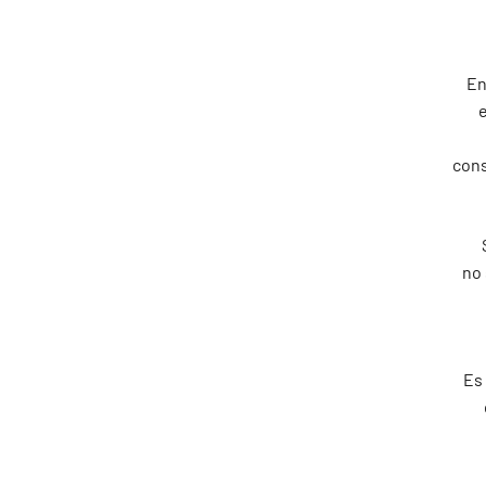
En
e
cons
no 
Es