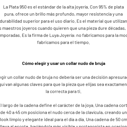
La Plata 950 es el estándar de la alta joyería. Con 95% de plata
pura, ofrece un brillo más profundo, mayor resistencia y una
durabilidad superior para el uso diario. Es el material que utiliza
s maestros joyeros cuando quieren que una pieza dure décadas,
mporadas. Es la firma de Luya Joyería: no fabricamos para la mo
fabricamos para el tiempo.
Cómo elegir y usar un collar nudo de bruja
egir un collar nudo de bruja no debería ser una decisión apresura
uí van algunas claves para que la pieza que elijas sea exactame
la correcta para ti.
l largo de la cadena define el carácter de la joya. Una cadena cor
de 40 a 45 cm posiciona el nudo cerca de la clavícula, creando un
look limpio y elegante ideal para el día a día. Una cadena de 50 c
 lleva al escote, haciéndola más visible y protagonista en ocasio