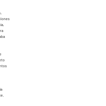
s,
ciones
ía,
era
aba
e
eto
ntos
ía
ce.