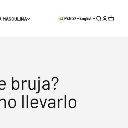
A MASCULINA
PEN S/
English
Search
Login
Cart
e bruja?
o llevarlo