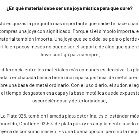
¿En qué material debe ser una joya mística para que dure?
ta es quizás la pregunta más importante que nadie te hace cua
compras una joya con significado. Porque si el símbolo importa, e
aterial también importa. Una joya que se oxida, se pela o pierde 
rillo en pocos meses no puede ser el soporte de algo que quier
llevar contigo para siempre.
 diferencia entre los materiales más comunes es decisiva. La pl
ada o enchapada básica tiene una capa superficial de metal prec
bre una base de metal ordinario. Con el uso diario, el sudor, el a
y el tiempo desgastan esa capa y la base metálica queda expuesta
oscureciéndose y deteriorándose.
La Plata 925, también llamada plata esterlina, es el estándar más
onocido. Contiene 92,5% de plata pura y es ampliamente usado 
oyería de consumo masivo. Es una buena opción, pero no la mejo