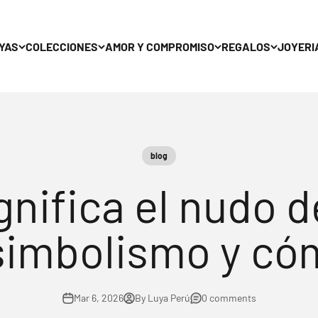
YAS
COLECCIONES
AMOR Y COMPROMISO
REGALOS
JOYERI
blog
gnifica el nudo d
 simbolismo y cóm
Mar 6, 2026
By Luya Perú
0 comments