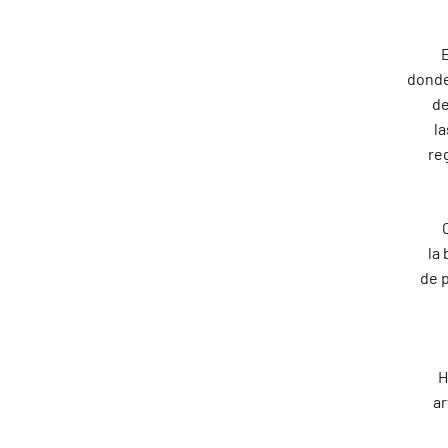
E
donde
de
la
re
la
de 
H
ar