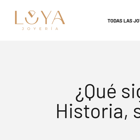
Skip to content
luya18k
TODAS LAS JO
¿Qué si
Historia,